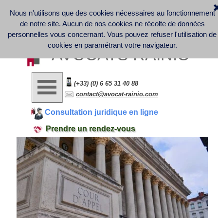
Nous n'utilisons que des cookies nécessaires au fonctionnement
Discover France Company Launch | French Law office - 
Business Law - Contract Law - Digital Law (GDPR) - Labor 
de notre site. Aucun de nos cookies ne récolte de données
Law
Informations légales et note d'information sur la collecte et le 
personnelles vous concernant.
Vous pouvez refuser l'utilisation de
traitement des données personnelles
cookies en paramétrant votre navigateur.
AVOCATS RAINIO
(+33) (0) 6 65 31 40 88
contact@avocat-rainio.com
Consultation juridique en ligne
Prendre un rendez-vous