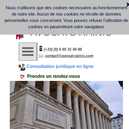
Nous n'utilisons que des cookies nécessaires au fonctionnement
Discover France Company Launch | French Law office - 
Business Law - Contract Law - Digital Law (GDPR) - Labor 
de notre site. Aucun de nos cookies ne récolte de données
Law
Informations légales et note d'information sur la collecte et le 
personnelles vous concernant.
Vous pouvez refuser l'utilisation de
traitement des données personnelles
cookies en paramétrant votre navigateur.
AVOCATS RAINIO
(+33) (0) 6 65 31 40 88
contact@avocat-rainio.com
Consultation juridique en ligne
Prendre un rendez-vous