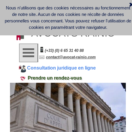
Nous n'utilisons que des cookies nécessaires au fonctionnement
Discover France Company Launch | French Law office - 
Business Law - Contract Law - Digital Law (GDPR) - Labor 
de notre site. Aucun de nos cookies ne récolte de données
Law
Informations légales et note d'information sur la collecte et le 
personnelles vous concernant.
Vous pouvez refuser l'utilisation de
traitement des données personnelles
cookies en paramétrant votre navigateur.
AVOCATS RAINIO
(+33) (0) 6 65 31 40 88
contact@avocat-rainio.com
Consultation juridique en ligne
Prendre un rendez-vous