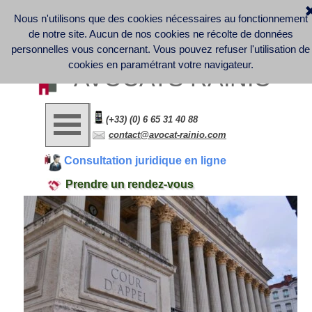
Nous n'utilisons que des cookies nécessaires au fonctionnement
Discover France Company Launch | French Law office - 
Business Law - Contract Law - Digital Law (GDPR) - Labor 
de notre site. Aucun de nos cookies ne récolte de données
Law
Informations légales et note d'information sur la collecte et le 
personnelles vous concernant.
Vous pouvez refuser l'utilisation de
traitement des données personnelles
cookies en paramétrant votre navigateur.
AVOCATS RAINIO
(+33) (0) 6 65 31 40 88
contact@avocat-rainio.com
Consultation juridique en ligne
Prendre un rendez-vous