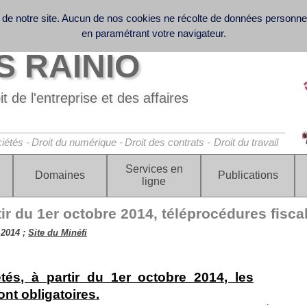
 de notre site. Aucun de nos cookies ne récolte de données personn
 collecte et le traitement des données personnelles
ffice - Business Law - Contract Law - Digital Law (GDPR) - Labor 
en paramétrant votre navigateur.
 RAINIO
t de l'entreprise et des affaires
iétés -
Droit du numérique -
Droit des contrats -
Droit du travail
Services en
Domaines
Publications
ligne
tir du 1er octobre 2014, téléprocédures fisca
 2014 ;
Site du Minéfi
étés, à partir du 1er octobre 2014, les
ont obligatoires.
.