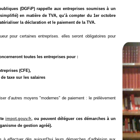
publiques (DGFiP) rappelle aux entreprises soumises à un
simplifié) en matière de TVA, qu’à compter du 1er octobre
térialiser la déclaration et le paiement de la TVA.
eur pour certaines entreprises. elles seront obligatoires pour
oncerneront toutes les entreprises pour :
treprises (CFE),
de taxe sur les salaires
utiliser d’autres moyens "modernes" de paiement : le prélèvement
ite
impot.gouv.fr
, ou peuvent déléguer ces démarches à un
rganisme de gestion agréé).
s à effectuer dès aujourd’hui leurs démarches d’adhésion aux