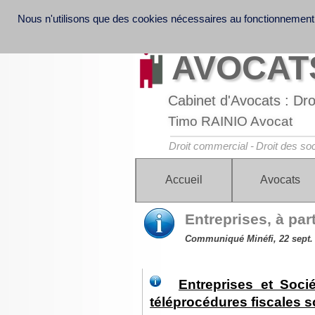
Nous n'utilisons que des cookies nécessaires au fonctionnement
Informations légales et note d'information sur la
Discover France Company Launch | French Law o
Law
AVOCATS
Cabinet d'Avocats : Droi
Timo RAINIO Avocat
Droit commercial -
Droit des soc
Accueil
Avocats
Entreprises, à par
Communiqué Minéfi, 22 sept.
Entreprises et Soci
téléprocédures fiscales s