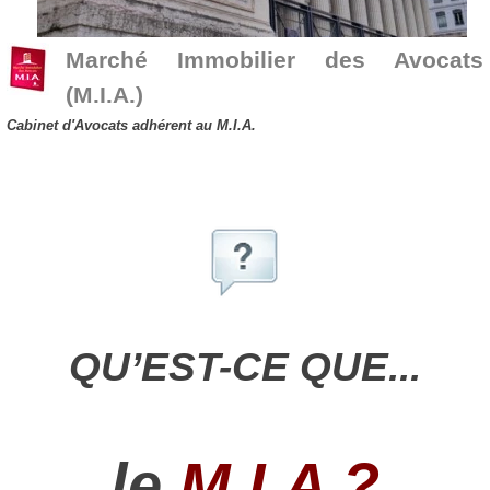
Marché Immobilier des Avocats
(M.I.A.)
Cabinet d'Avocats adhérent au M.I.A.
QU’EST-CE QUE...
le
M.I.A ?