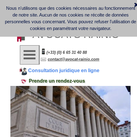
Nous n'utilisons que des cookies nécessaires au fonctionnement
Discover France Company Launch | French Law office - 
Business Law - Contract Law - Digital Law (GDPR) - Labor 
de notre site. Aucun de nos cookies ne récolte de données
Law
Informations légales et note d'information sur la collecte et le 
personnelles vous concernant.
Vous pouvez refuser l'utilisation de
traitement des données personnelles
cookies en paramétrant votre navigateur.
AVOCATS RAINIO
(+33) (0) 6 65 31 40 88
contact@avocat-rainio.com
Consultation juridique en ligne
Prendre un rendez-vous