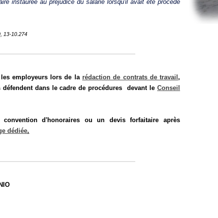
aire instaurée au préjudice du salarié lorsqu'il avait été procédé
9, 13-10.274
t les employeurs lors de la
rédaction de contrats de travail
,
s défendent dans le cadre de procédures devant le
Conseil
onvention d'honoraires ou un devis forfaitaire après
ge dédiée
.
NIO