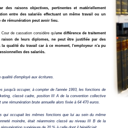
ar des raisons objectives, pertinentes et matériellement
ation entre des salariés effectuant un même travail ou un
ce de rémunération peut avoir lieu.
 Cour de cassation considère qu'
une différence de traitement
 raison de leurs diplomes, ne peut être justifiée par des
à la qualité du travail car à ce moment, l'employeur n'a pu
essionnelles des salariés.
 qualité d'employé aux écritures.
es jusqu'à occuper, à compter de l'année 1993, les fonctions de
ting, classé cadre, position III A de la convention collective
t une rémunération brute annuelle alors fixée à 64 470 euros.
gues qui occupait les mêmes fonctions que lui au sein du même
cienneté moindre, était néanmoins classé au niveau III B de la
 rémunération supérieure de 20 % à celle dont il bénéficiait.