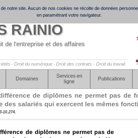
 de notre site. Aucun de nos cookies ne récolte de données personn
 collecte et le traitement des données personnelles
ffice - Business Law - Contract Law - Digital Law (GDPR) - Labor 
en paramétrant votre navigateur.
 RAINIO
t de l'entreprise et des affaires
iétés -
Droit du numérique -
Droit des contrats -
Droit du travail
Services en
Domaines
Publications
ligne
différence de diplômes ne permet pas de f
e des salariés qui exercent les mêmes fonct
3-10.274.
ifférence de diplômes ne permet pas de