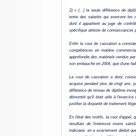
2) « (...) la seule différence de di
entre des salariés qui exercent les 
dont il appartient au juge de contrô
spécifique atteste de connaissances pa
Enfin la cour de cassation a constat
compétences en matière commerciale,
approfondie des matériels vendus par l
son embauche en 2004, que d'une faib
La cour de cassation a donc considé
acquise pendant plus de vingt ans, pa
différence de niveau de diplôme invoqu
démontré qu'il était utile à l'exercic
justifier la disparité de traitement litig
En l'état des motifs, la cour d'appel,
résultats de l'intéressé moins satis
indiciaire, en a exactement déduit que