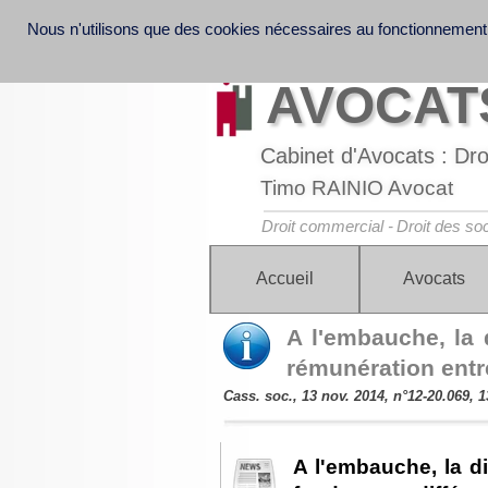
Nous n'utilisons que des cookies nécessaires au fonctionnement
Informations légales et note d'information sur la
Discover France Company Launch | French Law o
Law
AVOCATS
Cabinet d'Avocats : Droi
Timo RAINIO Avocat
Droit commercial -
Droit des soc
Accueil
Avocats
A l'embauche, la 
rémunération entr
Cass. soc., 13 nov. 2014, n°12-20.069, 1
A l'embauche, la d