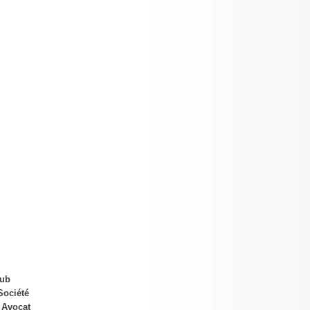
Hub
Société
 Avocat