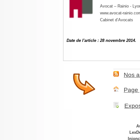
Avocat – Rainio - Lyo
www.avocat-rainio.co
Cabinet d’Avocats
Date de l'article : 28 novembre 2014.
Nos ar
Page 
Expos
A
LexDé
Injonc