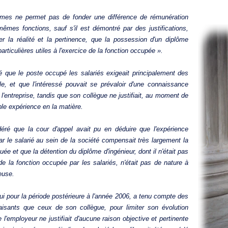
plômes ne permet pas de fonder une différence de rémunération
mêmes fonctions, sauf s'il est démontré par des justifications,
ler la réalité et la pertinence, que la possession d'un diplôme
rticulières utiles à l'exercice de la fonction occupée ».
é que le poste occupé les salariés exigeait principalement des
 et que l'intéressé pouvait se prévaloir d'une connaissance
'entreprise, tandis que son collègue ne justifiait, au moment de
le expérience en la matière.
ré que la cour d'appel avait pu en déduire que l'expérience
r le salarié au sein de la société compensait très largement la
ée et que la détention du diplôme d'ingénieur, dont il n'était pas
e de la fonction occupée par les salariés, n'était pas de nature à
ieuse.
 qui pour la période postérieure à l'année 2006, a tenu compte des
faisants que ceux de son collègue, pour limiter son évolution
 l'employeur ne justifiait d'aucune raison objective et pertinente