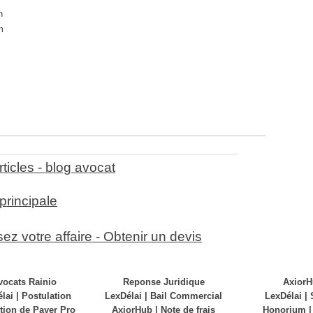
n
m
ticles - blog avocat
principale
ez votre affaire - Obtenir un devis
vocats Rainio
Reponse Juridique
Axior
lai | Postulation
LexDélai | Bail Commercial
LexDélai | 
tion de Payer Pro
AxiorHub | Note de frais
Honorium |