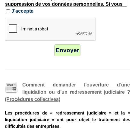
suppression de vos données personnelles. Si vous
souhaitez faire rectifier ou supprimer certaines de
J'accepte
vos données personnelles, contactez-nous par
l'intermédiaire de la page dédiée à cet effet.
Comment demander l’ouverture d’une
liquidation ou d’un redressement judiciaire ?
(Procédures collectives)
Les procédures de « redressement judiciaire » et la «
liquidation judiciaire » ont pour objet le traitement des
difficultés des entreprises.