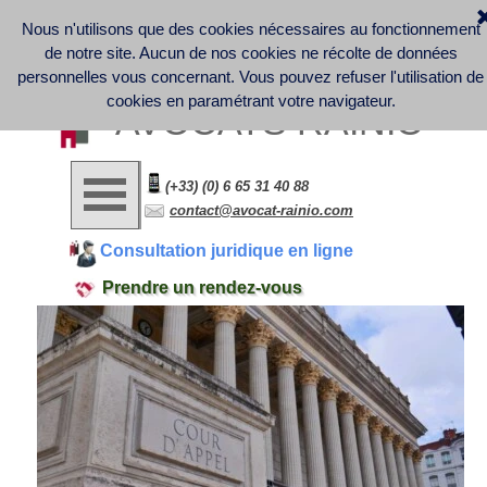
Nous n'utilisons que des cookies nécessaires au fonctionnement
Discover France Company Launch | French Law office - 
Business Law - Contract Law - Digital Law (GDPR) - Labor 
de notre site. Aucun de nos cookies ne récolte de données
Law
Informations légales et note d'information sur la collecte et le 
personnelles vous concernant.
Vous pouvez refuser l'utilisation de
traitement des données personnelles
cookies en paramétrant votre navigateur.
AVOCATS RAINIO
(+33) (0) 6 65 31 40 88
contact@avocat-rainio.com
Consultation juridique en ligne
Prendre un rendez-vous