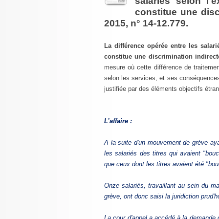
salariés selon l'
constitue une discr
2015, n° 14-12.779.
La différence opérée entre les salar
constitue une discrimination indirec
mesure où cette différence de traitemen
selon les services, et ses conséquences 
justifiée par des éléments objectifs étra
L’affaire :
A la suite d'un mouvement de grève aya
les salariés des titres qui avaient "bo
que ceux dont les titres avaient été "bo
Onze salariés, travaillant au sein du m
grève, ont donc saisi la juridiction prud'
La cour d'appel a accédé à la demande d