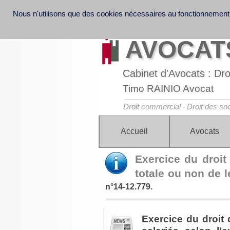
Nous n'utilisons que des cookies nécessaires au fonctionnement
Informations légales et note d'information sur la
Discover France Company Launch | French Law o
Law
AVOCATS
Cabinet d'Avocats : Droi
Timo RAINIO Avocat
Droit commercial -
Droit des soc
Accueil
Avocats
Exercice du droit 
totale ou non de l
n°14-12.779.
Exercice du droit 