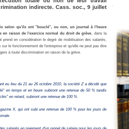
exécution totale ou non de leur travail
.
imination indirecte. Cass. soc., 9 juillet
iés selon qu'ils ont "bouclé", ou non, un journal à l'heure
te en raison de l'exercice normal du droit de grève
, dans la
t prend en considération le degré de mobilisation des salariés,
sur le fonctionnement de l'entreprise et qu'elle ne peut pas être
ngers à toute discrimination en raison de la grève.
nt eu lieu du 21 au 26 octobre 2010, la société Z a décidé que
uclé" en temps et en heure subiront une retenue de 50 % tandis
uclés" en retard, subiront une retenue de 100 %.
agazine X, qui ont subi une retenue de 100 % pour les jours de
homale.
es salariés en paiement d'un rappel de salaire pour les jours de