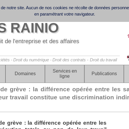
 de notre site. Aucun de nos cookies ne récolte de données personn
 collecte et le traitement des données personnelles
ffice - Business Law - Contract Law - Digital Law (GDPR) - Labor 
en paramétrant votre navigateur.
 RAINIO
t de l'entreprise et des affaires
iétés -
Droit du numérique -
Droit des contrats -
Droit du travail
Services en
Domaines
Publications
ligne
de grève : la différence opérée entre les sa
eur travail constitue une discrimination indi
de grève : la différence opérée entre les