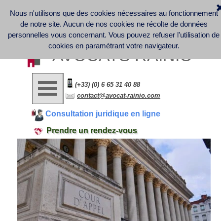
Nous n'utilisons que des cookies nécessaires au fonctionnement
Discover France Company Launch | French Law office - 
Business Law - Contract Law - Digital Law (GDPR) - Labor 
de notre site. Aucun de nos cookies ne récolte de données
Law
Informations légales et note d'information sur la collecte et le 
personnelles vous concernant.
Vous pouvez refuser l'utilisation de
traitement des données personnelles
cookies en paramétrant votre navigateur.
AVOCATS RAINIO
(+33) (0) 6 65 31 40 88
contact@avocat-rainio.com
Consultation juridique en ligne
Prendre un rendez-vous