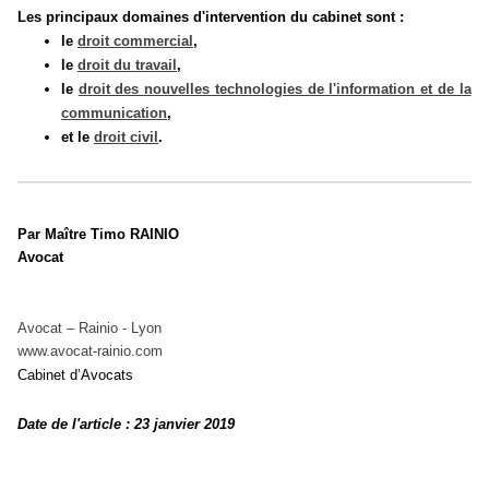
Les principaux domaines d'intervention du cabinet sont :
le
droit commercial
,
le
droit du travail
,
le
droit des nouvelles technologies de l'information et de la
communication
,
et le
droit civil
.
Par Maître Timo RAINIO
Avocat
Avocat – Rainio - Lyon
www.avocat-rainio.com
Cabinet d’Avocats
Date de l'article : 23 janvier 2019