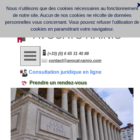
Nous n'utilisons que des cookies nécessaires au fonctionnement
Discover France Company Launch | French Law office - 
Business Law - Contract Law - Digital Law (GDPR) - Labor 
de notre site. Aucun de nos cookies ne récolte de données
Law
Informations légales et note d'information sur la collecte et le 
personnelles vous concernant.
Vous pouvez refuser l'utilisation de
traitement des données personnelles
cookies en paramétrant votre navigateur.
AVOCATS RAINIO
(+33) (0) 6 65 31 40 88
contact@avocat-rainio.com
Consultation juridique en ligne
Prendre un rendez-vous